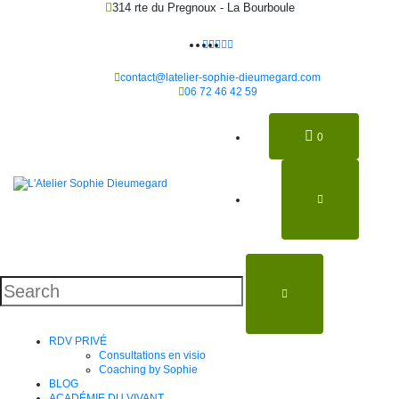
314 rte du Pregnoux - La Bourboule
contact@latelier-sophie-dieumegard.com
06 72 46 42 59
0
RDV PRIVÉ
Consultations en visio
Coaching by Sophie
BLOG
ACADÉMIE DU VIVANT