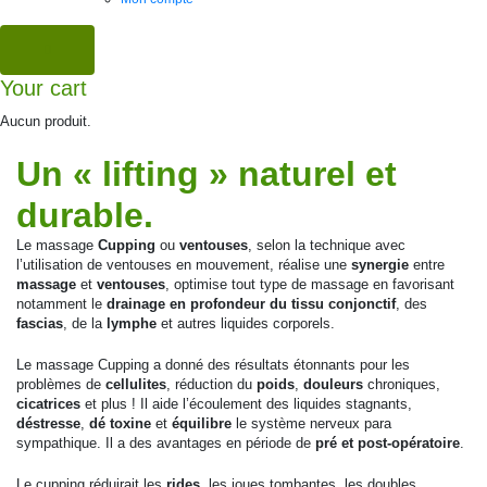
Your cart
Aucun produit.
Un « lifting » naturel et
durable.
Le massage
Cupping
ou
ventouses
, selon la technique avec
l’utilisation de ventouses en mouvement, réalise une
synergie
entre
massage
et
ventouses
, optimise tout type de massage en favorisant
notamment le
drainage en profondeur du tissu conjonctif
, des
fascias
, de la
lymphe
et autres liquides corporels.
Le massage Cupping a donné des résultats étonnants pour les
problèmes de
cellulites
, réduction du
poids
,
douleurs
chroniques,
cicatrices
et plus ! Il aide l’écoulement des liquides stagnants,
déstresse
,
dé toxine
et
équilibre
le système nerveux para
sympathique. Il a des avantages en période de
pré et post-opératoire
.
Le cupping réduirait les
rides
, les joues tombantes, les doubles