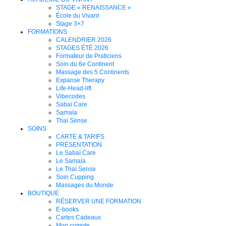
STAGE « RENAISSANCE »
École du Vivant
Stage 3×7
FORMATIONS
CALENDRIER 2026
STAGES ÉTÉ 2026
Formateur de Praticiens
Soin du 6e Continent
Massage des 5 Continents
Expanse Therapy
Life-Head-lift
Vibecodes
Sabaï Care
Samaïa
Thaï Sense
SOINS
CARTE & TARIFS
PRÉSENTATION
Le Sabaï Care
Le Samaïa
Le Thaï Sense
Soin Cupping
Massages du Monde
BOUTIQUE
RÉSERVER UNE FORMATION
E-books
Cartes Cadeaux
Mon compte