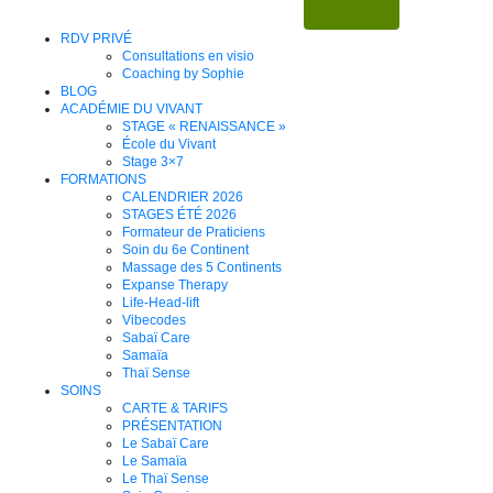
RDV PRIVÉ
Consultations en visio
Coaching by Sophie
BLOG
ACADÉMIE DU VIVANT
STAGE « RENAISSANCE »
École du Vivant
Stage 3×7
FORMATIONS
CALENDRIER 2026
STAGES ÉTÉ 2026
Formateur de Praticiens
Soin du 6e Continent
Massage des 5 Continents
Expanse Therapy
Life-Head-lift
Vibecodes
Sabaï Care
Samaïa
Thaï Sense
SOINS
CARTE & TARIFS
PRÉSENTATION
Le Sabaï Care
Le Samaïa
Le Thaï Sense