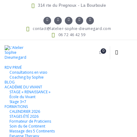
314 rte du Pregnoux - La Bourboule
contact@latelier-sophie-dieumegard.com
06 72 46 42 59
0
RDV PRIVÉ
Consultations en visio
Coaching by Sophie
BLOG
ACADÉMIE DU VIVANT
STAGE « RENAISSANCE »
École du Vivant
Stage 3×7
FORMATIONS
CALENDRIER 2026
STAGES ÉTÉ 2026
Formateur de Praticiens
Soin du 6e Continent
Massage des 5 Continents
Expanse Therapy