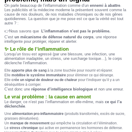
On parle beaucoup de l’inflammation comme d’un
ennemi à abattre
.
Les publicités et la médecine moderne la présentent souvent comme la
cause de nos douleurs, de nos maladies chroniques ou de nos gênes
quotidiennes. La question que je me pose est ce que la vérité est tout
autre ? :
👉Nous savons que
L’inflammation n’est pas le problème.
C’est
un mécanisme de défense naturel du corps
, une réponse
intelligente pour protéger, réparer et alerter.
✨ Le rôle de l’inflammation
Lorsqu’un tissu est agressé (par une blessure, une infection, une
alimentation inadaptée, un stress, une surcharge toxique…), le corps
déclenche l’inflammation.
Elle
apporte plus de sang
à la zone touchée pour nourrir et réparer.
Elle
mobilise le système immunitaire
pour éliminer ce qui dérange.
Elle
crée un signal de douleur ou de chaleur
pour t’indiquer qu’il y a un
déséquilibre à corriger.
C’est donc une
réponse d’intelligence biologique
et non une erreur.
Le vrai problème : la cause en amont
Le danger, ce n’est pas l’inflammation en elle-même, mais
ce qui l’a
déclenchée
.
Une
alimentation pro-inflammatoire
(produits transformés, excès de sucre,
graisses dénaturées).
Un
manque de mouvement
qui empêche la circulation et l’élimination.
Le
stress chronique
qui active en permanence les hormones de défense.