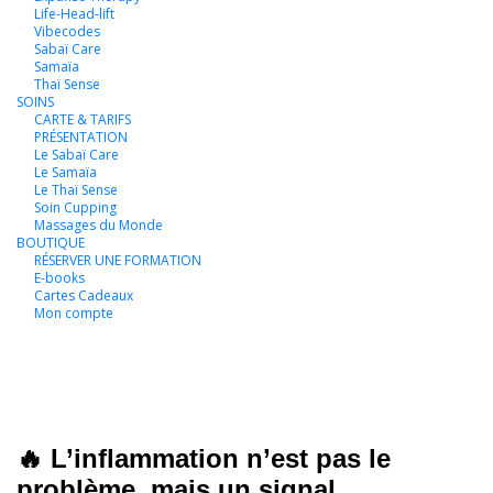
Life-Head-lift
Vibecodes
Sabaï Care
Samaïa
Thaï Sense
SOINS
CARTE & TARIFS
PRÉSENTATION
Le Sabaï Care
Le Samaïa
Le Thaï Sense
Soin Cupping
Massages du Monde
BOUTIQUE
RÉSERVER UNE FORMATION
E-books
Cartes Cadeaux
Mon compte
🔥 L’inflammation n’est pas le
problème, mais un signal