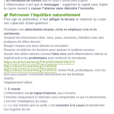
L’
accumulation de toxines
que le corps n’arrive plus à gérer.
L’inflammation n’est que le
messager
: supprimer le signal sans traiter
la cause revient à
casser l’alarme sans éteindre l’incendie
.
🌿 Retrouver l’équilibre naturellement
Pour agir en profondeur, il faut
alléger le terrain
et redonner au corps
ses capacités d’auto-guérison :
Privilégier une
alimentation vivante, riche en végétaux crus et en
nutriments
.
Soutenir les émonctoires (foie, reins, peau, poumons, intestins) avec des
pratiques de détox douces.
Bouger chaque jour pour stimuler la circulation.
Respirer et relâcher les tensions pour apaiser le système nerveux.
Ajouter des alliés naturels comme
l’aloe vera
(anti-inflammatoire interne et
régénérant) et les
probiotiques
pour renforcer le microbiote.
https://ecat.foreverliving.fr/fra/ref/33000104237
9
https://direct.foreverliving.fr/ref/834/
https://direct.foreverliving.fr/ref/610/
. Active ProB, probiotiques, voici les
liens pour passer commande directement sur ma boutique
Sophie
Végétalement vôtres
💡
À retenir
L’inflammation est
un signal d’alarme
, pas l’ennemi.
Chercher uniquement à l’éteindre sans comprendre ce qui l’a déclenchée,
c’est nier l’intelligence du corps.
👉 Le vrai chemin vers la santé, c’est
remonter à la cause
et transformer
son hygiène de vie.