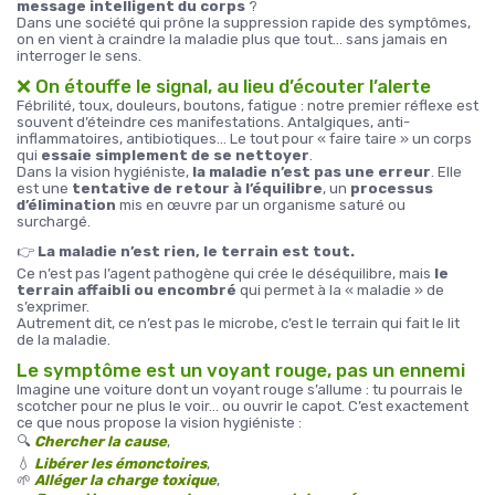
message intelligent du corps
?
Dans une société qui prône la suppression rapide des symptômes,
on en vient à craindre la maladie plus que tout… sans jamais en
interroger le sens.
❌ On étouffe le signal, au lieu d’écouter l’alerte
Fébrilité, toux, douleurs, boutons, fatigue : notre premier réflexe est
souvent d’éteindre ces manifestations. Antalgiques, anti-
inflammatoires, antibiotiques… Le tout pour « faire taire » un corps
qui
essaie simplement de se nettoyer
.
Dans la vision hygiéniste,
la maladie n’est pas une erreur
. Elle
est une
tentative de retour à l’équilibre
, un
processus
d’élimination
mis en œuvre par un organisme saturé ou
surchargé.
👉
La maladie n’est rien, le terrain est tout.
Ce n’est pas l’agent pathogène qui crée le déséquilibre, mais
le
terrain affaibli ou encombré
qui permet à la « maladie » de
s’exprimer.
Autrement dit, ce n’est pas le microbe, c’est le terrain qui fait le lit
de la maladie.
Le symptôme est un voyant rouge, pas un ennemi
Imagine une voiture dont un voyant rouge s’allume : tu pourrais le
scotcher pour ne plus le voir… ou ouvrir le capot. C’est exactement
ce que nous propose la vision hygiéniste :
🔍
Chercher la cause
,
💧
Libérer les émonctoires
,
🌱
Alléger la charge toxique
,