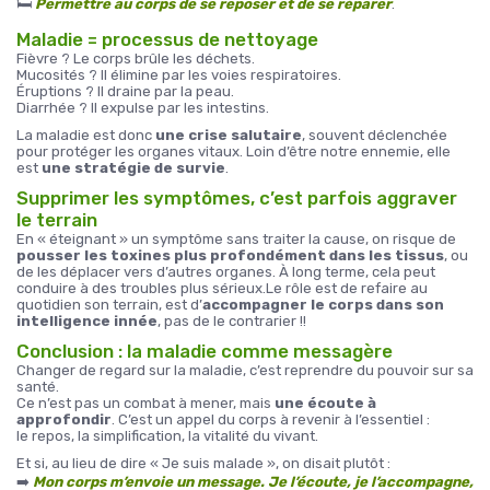
🛏️
Permettre au corps de se reposer et de se réparer
.
Maladie = processus de nettoyage
Fièvre ? Le corps brûle les déchets.
Mucosités ? Il élimine par les voies respiratoires.
Éruptions ? Il draine par la peau.
Diarrhée ? Il expulse par les intestins.
La maladie est donc
une crise salutaire
, souvent déclenchée
pour protéger les organes vitaux. Loin d’être notre ennemie, elle
est
une stratégie de survie
.
Supprimer les symptômes, c’est parfois aggraver
le terrain
En « éteignant » un symptôme sans traiter la cause, on risque de
pousser les toxines plus profondément dans les tissus
, ou
de les déplacer vers d’autres organes. À long terme, cela peut
conduire à des troubles plus sérieux.Le rôle est de refaire au
quotidien son terrain, est d’
accompagner le corps dans son
intelligence innée
, pas de le contrarier !!
Conclusion : la maladie comme messagère
Changer de regard sur la maladie, c’est reprendre du pouvoir sur sa
santé.
Ce n’est pas un combat à mener, mais
une écoute à
approfondir
. C’est un appel du corps à revenir à l’essentiel :
le repos, la simplification, la vitalité du vivant.
Et si, au lieu de dire « Je suis malade », on disait plutôt :
➡️
Mon corps m’envoie un message. Je l’écoute, je l’accompagne,