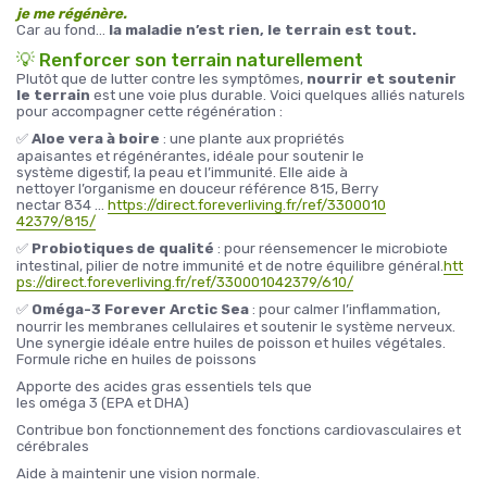
je me régénère.
Car au fond…
la maladie n’est rien, le terrain est tout.
💡 Renforcer son terrain naturellement
Plutôt que de lutter contre les symptômes,
nourrir et soutenir
le terrain
est une voie plus durable. Voici quelques alliés naturels
pour accompagner cette régénération :
✅
Aloe vera à boire
: une plante aux propriétés
apaisantes et régénérantes, idéale pour soutenir le
système digestif, la peau et l’immunité. Elle aide à
nettoyer l’organisme en douceur référence 815, Berry
nectar 834 …
https://direct.foreverliving.fr/ref/3300010
42379/815/
✅
Probiotiques de qualité
: pour réensemencer le microbiote
intestinal, pilier de notre immunité et de notre équilibre général.
htt
ps://direct.foreverliving.fr/ref/330001042379/610/
✅
Oméga-3 Forever Arctic Sea
: pour calmer l’inflammation,
nourrir les membranes cellulaires et soutenir le système nerveux.
Une synergie idéale entre huiles de poisson et huiles végétales.
Formule riche en huiles de poissons
Apporte des acides gras essentiels tels que
les oméga 3 (EPA et DHA)
Contribue bon fonctionnement des fonctions cardiovasculaires et
cérébrales
Aide à maintenir une vision normale.