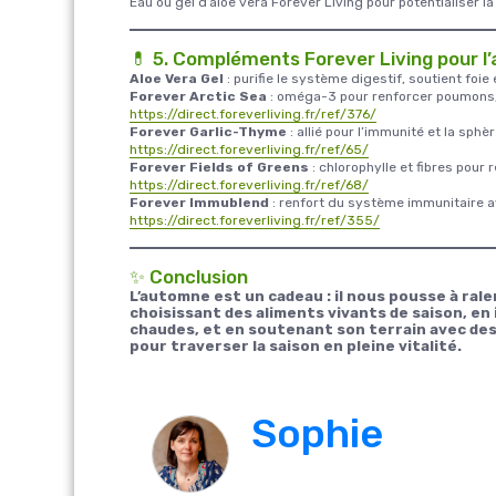
Eau ou gel d’aloe vera Forever Living pour potentialiser la
💊 5. Compléments Forever Living pour 
Aloe Vera Gel
: purifie le système digestif, soutient foie 
Forever Arctic Sea
: oméga-3 pour renforcer poumons, 
https://direct.foreverliving.fr/ref/376/
Forever Garlic-Thyme
: allié pour l’immunité et la sphè
https://direct.foreverliving.fr/ref/65/
Forever Fields of Greens
: chlorophylle et fibres pour r
https://direct.foreverliving.fr/ref/68/
Forever Immublend
: renfort du système immunitaire av
https://direct.foreverliving.fr/ref/355/
✨ Conclusion
L’automne est un cadeau : il nous pousse à ralen
choisissant des aliments vivants de saison, 
chaudes, et en soutenant son terrain avec des
pour traverser la saison en pleine vitalité.
Sophie