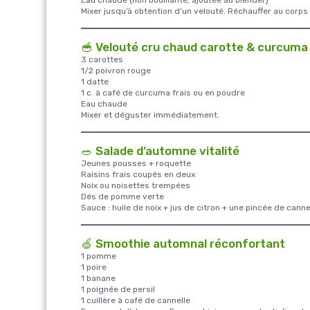
Mixer jusqu’à obtention d’un velouté. Réchauffer au corp
🥣 Velouté cru chaud carotte & curcuma
3 carottes
1/2 poivron rouge
1 datte
1 c. à café de curcuma frais ou en poudre
Eau chaude
Mixer et déguster immédiatement.
🥗 Salade d’automne vitalité
Jeunes pousses + roquette
Raisins frais coupés en deux
Noix ou noisettes trempées
Dés de pomme verte
Sauce : huile de noix + jus de citron + une pincée de canne
🍏 Smoothie automnal réconfortant
1 pomme
1 poire
1 banane
1 poignée de persil
1 cuillère à café de cannelle