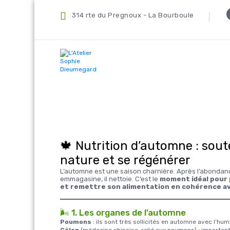
314 rte du Pregnoux - La Bourboule
🍁 Nutrition d’automne : soute
nature et se régénérer
L’automne est une saison charnière. Après l’abondanc
emmagasine, il nettoie. C’est le
moment idéal pour 
et remettre son alimentation en cohérence ave
🌬️ 1. Les organes de l’automne
Poumons
: ils sont très sollicités en automne avec l’humi
Côlon
(médecine chinoise, relié aux poumons) : important