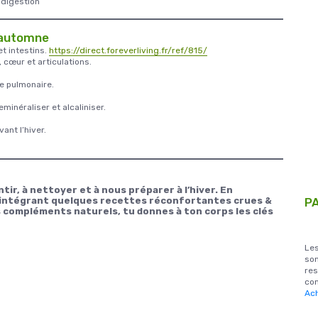
 digestion
l’automne
et intestins.
https://direct.foreverliving.fr/ref/815/
cœur et articulations.
re pulmonaire.
eminéraliser et alcaliniser.
ant l’hiver.
tir, à nettoyer et à nous préparer à l’hiver. En
en intégrant quelques recettes réconfortantes crues &
P
 compléments naturels, tu donnes à ton corps les clés
Le
son
res
com
Ach