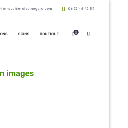
elier-sophie-dieumegard.com
06 72 46 42 59
0
IONS
SOINS
BOUTIQUE
n images