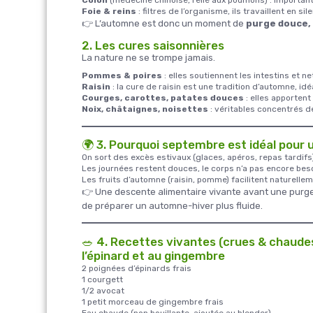
Foie & reins
: filtres de l’organisme, ils travaillent en sil
👉 L’automne est donc un moment de
purge douce, 
2. Les cures saisonnières
La nature ne se trompe jamais.
Pommes & poires
: elles soutiennent les intestins et n
Raisin
: la cure de raisin est une tradition d’automne, id
Courges, carottes, patates douces
: elles apportent
Noix, châtaignes, noisettes
: véritables concentrés de
🌍 3. Pourquoi septembre est idéal pour
On sort des excès estivaux (glaces, apéros, repas tardifs
Les journées restent douces, le corps n’a pas encore beso
Les fruits d’automne (raisin, pomme) facilitent naturelle
👉 Une descente alimentaire vivante avant une purge p
de préparer un automne-hiver plus fluide.
🥗 4. Recettes vivantes (crues & chaude
l’épinard et au gingembre
2 poignées d’épinards frais
1 courgett
1/2 avocat
1 petit morceau de gingembre frais
Eau chaude (non bouillante, ajoutée au blender)