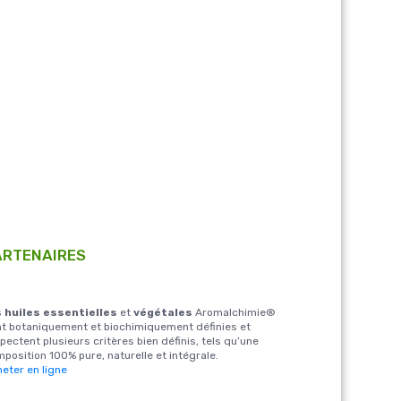
ARTENAIRES
s
huiles essentielles
et
végétales
Aromalchimie®
t botaniquement et biochimiquement définies et
pectent plusieurs critères bien définis, tels qu’une
position 100% pure, naturelle et intégrale.
eter en ligne