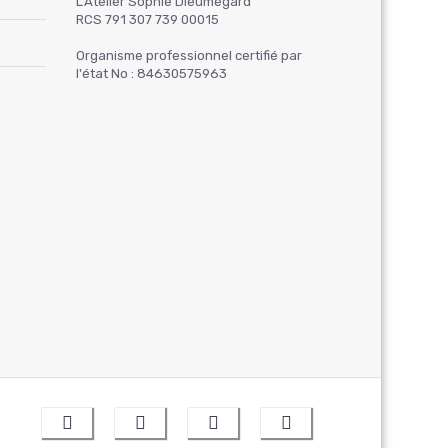
L’Atelier Sophie Dieumegard
RCS 791 307 739 00015
Organisme professionnel certifié par
l'état No : 84630575963