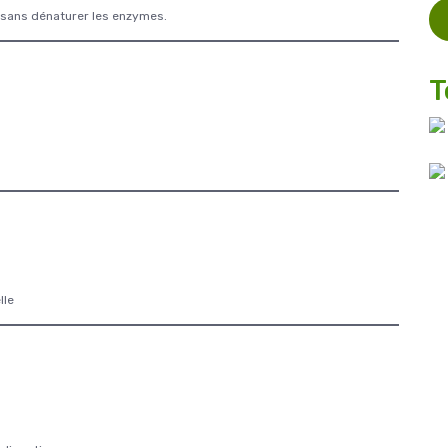
s sans dénaturer les enzymes.
T
lle