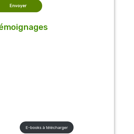
émoignages
E-books
E-books à télécharger