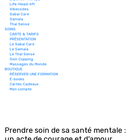
Life-Head-lift
Vibecodes
Sabaï Care
Samaïa
Thaï Sense
SOINS
CARTE & TARIFS
PRÉSENTATION
Le Sabaï Care
Le Samaïa
Le Thaï Sense
Soin Cupping
Massages du Monde
BOUTIQUE
RÉSERVER UNE FORMATION
E-books
Cartes Cadeaux
Mon compte
Prendre soin de sa santé mentale :
un acte de courage et d’amour