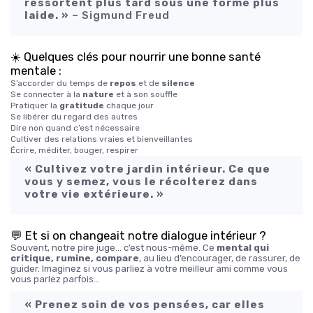
ressortent plus tard sous une forme plus
laide. »
– Sigmund Freud
☀️ Quelques clés pour nourrir une bonne santé
mentale :
S’accorder du temps de
repos
et de
silence
Se connecter à la
nature
et à son souffle
Pratiquer la
gratitude
chaque jour
Se libérer du regard des autres
Dire non quand c’est nécessaire
Cultiver des relations vraies et bienveillantes
Écrire, méditer, bouger, respirer
« Cultivez votre jardin intérieur. Ce que
vous y semez, vous le récolterez dans
votre vie extérieure. »
💬 Et si on changeait notre dialogue intérieur ?
Souvent, notre pire juge… c’est nous-même. Ce
mental qui
critique, rumine, compare
, au lieu d’encourager, de rassurer, de
guider. Imaginez si vous parliez à votre meilleur ami comme vous
vous parlez parfois…
« Prenez soin de vos pensées, car elles