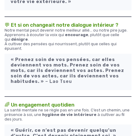
votre vie extérieure. »
💬 Et si on changeait notre dialogue intérieur ?
Notre mental peut devenir notre meilleur allié… ou notre pire juge.
Apprenons à écouter la voix qui
encourage
, plutôt que celle
qui
dénigre
.
À cultiver des pensées qui nourrissent, plutôt que celles qui
épuisent.
« Prenez soin de vos pensées, car elles
deviennent vos mots. Prenez soin de vos
mots, car ils deviennent vos actes. Prenez
soin de vos actes, car ils deviennent vos
habitudes. »
– Lao Tseu
🌈 Un engagement quotidien
La santé mentale ne se règle pas en une fois. C’est un chemin, une
présence à soi, une
hygiène de vie intérieure
à cultiver au fil
des jours.
« Guérir, ce n’est pas devenir quelqu’un
d’autre. C’est devenir pleinement soi. »