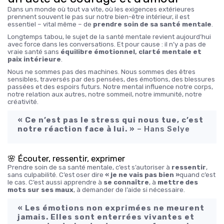
Dans un monde où tout va vite, où les exigences extérieures
prennent souvent le pas sur notre bien-être intérieur, il est
essentiel – vital même – de
prendre soin de sa santé mentale
.
Longtemps tabou, le sujet de la santé mentale revient aujourd’hui
avec force dans les conversations. Et pour cause : il n’y a pas de
vraie santé sans
équilibre émotionnel, clarté mentale et
paix intérieure
.
Nous ne sommes pas des machines. Nous sommes des êtres
sensibles, traversés par des pensées, des émotions, des blessures
passées et des espoirs futurs. Notre mental influence notre corps,
notre relation aux autres, notre sommeil, notre immunité, notre
créativité.
« Ce n’est pas le stress qui nous tue, c’est
notre réaction face à lui. »
– Hans Selye
🌸 Écouter, ressentir, exprimer
Prendre soin de sa santé mentale, c’est s’autoriser à
ressentir
,
sans culpabilité. C’est oser dire
« je ne vais pas bien »
quand c’est
le cas. C’est aussi apprendre à
se connaître
, à
mettre des
mots sur ses maux
, à demander de l’aide si nécessaire.
« Les émotions non exprimées ne meurent
jamais. Elles sont enterrées vivantes et