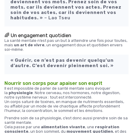
deviennent vos mots. Prenez soin de vos
mots, car ils deviennent vos actes. Prenez
soin de vos actes, car ils deviennent vos
habitudes. »
– Lao Tseu
🌈 Un engagement quotidien
La santé mentale n’est pas un but à atteindre une fois pour toutes,
mais
un art de vivre
, un engagement doux et quotidien envers
soi-même.
« Guérir, ce n’est pas devenir quelqu’un
d’autre. C’est devenir pleinement soi. »
Nourrir son corps pour apaiser son esprit
Il est impossible de parler de santé mentale sans évoquer
la
physiologie
. Notre cerveau, nos hormones, notre digestion,
notre système nerveux : tout est interconnecté.
Un corps saturé de toxines, en manque de nutriments essentiels,
ou affaibli par un mode de vie chaotique affecte profondément
l’humeur, la concentration, le sommeil et les émotions.
Prendre soin de sa physiologie, c’est donc aussi prendre soin de sa
santé mentale.
Cela passe par une
alimentation vivante
, une
respiration
consciente
, un bon sommeil, du
mouvement quotidien
, et des