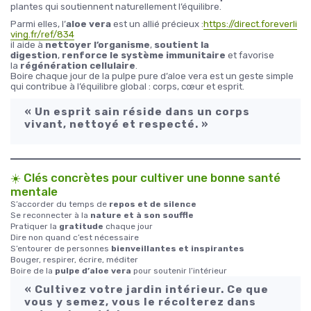
plantes qui soutiennent naturellement l’équilibre.
Parmi elles, l’
aloe vera
est un allié précieux :
https://direct.foreverli
ving.fr/ref/834
il aide à
nettoyer l’organisme
,
soutient la
digestion
,
renforce le système immunitaire
et favorise
la
régénération cellulaire
.
Boire chaque jour de la pulpe pure d’aloe vera est un geste simple
qui contribue à l’équilibre global : corps, cœur et esprit.
« Un esprit sain réside dans un corps
vivant, nettoyé et respecté. »
☀️ Clés concrètes pour cultiver une bonne santé
mentale
S’accorder du temps de
repos et de silence
Se reconnecter à la
nature et à son souffle
Pratiquer la
gratitude
chaque jour
Dire non quand c’est nécessaire
S’entourer de personnes
bienveillantes et inspirantes
Bouger, respirer, écrire, méditer
Boire de la
pulpe d’aloe vera
pour soutenir l’intérieur
« Cultivez votre jardin intérieur. Ce que
vous y semez, vous le récolterez dans