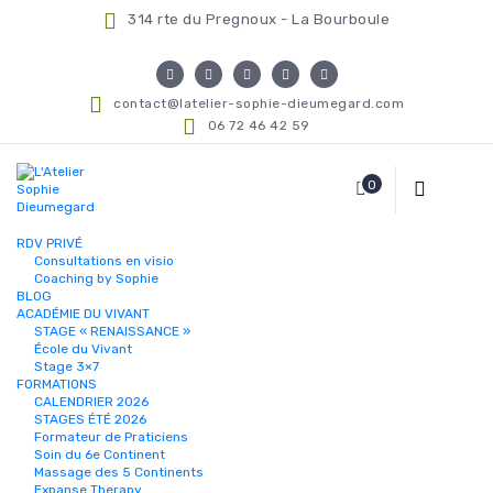
314 rte du Pregnoux - La Bourboule
contact@latelier-sophie-dieumegard.com
06 72 46 42 59
0
RDV PRIVÉ
Consultations en visio
Coaching by Sophie
BLOG
ACADÉMIE DU VIVANT
STAGE « RENAISSANCE »
École du Vivant
Stage 3×7
FORMATIONS
CALENDRIER 2026
STAGES ÉTÉ 2026
Formateur de Praticiens
Soin du 6e Continent
Massage des 5 Continents
Expanse Therapy