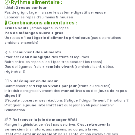
🕗 Rythme alimentaire :
Idéal :
2 repas par jour
Pas de grignotage = laisser le système digestif se reposer
Espacer les repas d’au moins
5 heures
🧪 Combinaisons alimentaires :
Fruits seuls
, jamais après un repas
Pas de mélanges sucre + gras
Un repas =
1 catégorie d’aliments principaux
(pas de protéines +
amidons ensemble)
💧 5.
L’eau vient des aliments
Prioriser l’
eau biologique
des fruits et légumes
Boire entre les repas si soif (pas trop pendant les repas)
Jus de légumes frais =
remède vivant
(reminéralisant, détox,
régénérant)
🧘‍♀️ 6.
Rééduquer en douceur
Commencer par
1 repas vivant par jour
(fruits ou crudités)
Introduire progressivement des
monodiètes
ou des
jours de repos
digestif
S’écouter, observer ses réactions (fatigue ? dégonflement ? émotions ?)
Pratiquer le
jeûne intermittent
ou le jeûne 24h pour soutenir
l’élimination
🌈 7.
Retrouver la joie de manger VRAI
Manger hygiéniste, ce n’est pas se priver. C’est
retrouver la
connexion
à la nature, aux saisons, au corps, à la vie.
C’est être
acteur conscient
de sa santé, et non esclave de ses