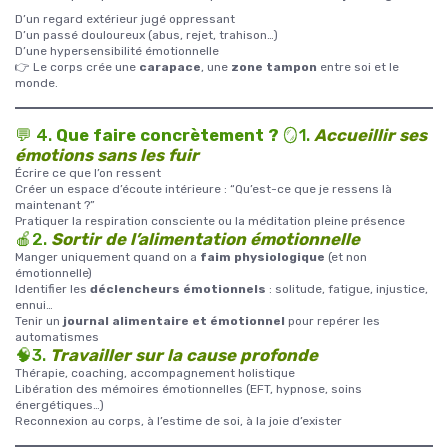
D’un regard extérieur jugé oppressant
D’un passé douloureux (abus, rejet, trahison…)
D’une hypersensibilité émotionnelle
👉 Le corps crée une
carapace
, une
zone tampon
entre soi et le
monde.
💬 4.
Que faire concrètement ?
🪞1.
Accueillir ses
émotions sans les fuir
Écrire ce que l’on ressent
Créer un espace d’écoute intérieure : “Qu’est-ce que je ressens là
maintenant ?”
Pratiquer la respiration consciente ou la méditation pleine présence
🍎2.
Sortir de l’alimentation émotionnelle
Manger uniquement quand on a
faim physiologique
(et non
émotionnelle)
Identifier les
déclencheurs émotionnels
: solitude, fatigue, injustice,
ennui…
Tenir un
journal alimentaire et émotionnel
pour repérer les
automatismes
🧠3.
Travailler sur la cause profonde
Thérapie, coaching, accompagnement holistique
Libération des mémoires émotionnelles (EFT, hypnose, soins
énergétiques…)
Reconnexion au corps, à l’estime de soi, à la joie d’exister