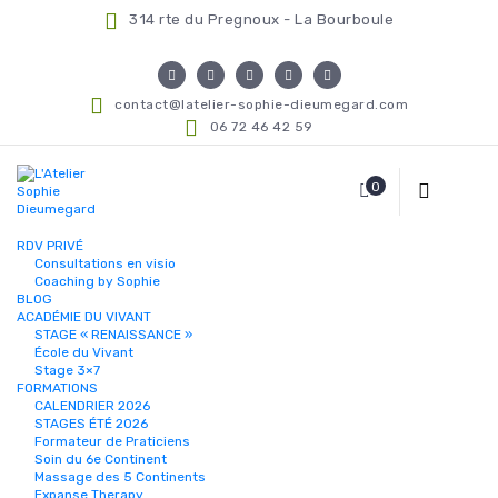
314 rte du Pregnoux - La Bourboule
contact@latelier-sophie-dieumegard.com
06 72 46 42 59
0
RDV PRIVÉ
Consultations en visio
Coaching by Sophie
BLOG
ACADÉMIE DU VIVANT
STAGE « RENAISSANCE »
École du Vivant
Stage 3×7
FORMATIONS
CALENDRIER 2026
STAGES ÉTÉ 2026
Formateur de Praticiens
Soin du 6e Continent
Massage des 5 Continents
Expanse Therapy