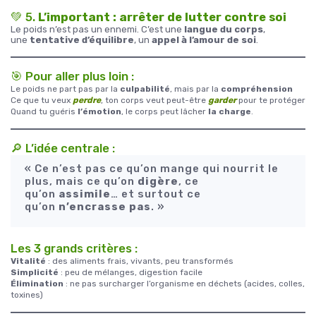
💚 5.
L’important : arrêter de lutter contre soi
Le poids n’est pas un ennemi. C’est une
langue du corps
,
une
tentative d’équilibre
, un
appel à l’amour de soi
.
🎯 Pour aller plus loin :
Le poids ne part pas par la
culpabilité
, mais par la
compréhension
Ce que tu veux
perdre
, ton corps veut peut-être
garder
pour te protéger
Quand tu guéris
l’émotion
, le corps peut lâcher
la charge
.
🔎 L’idée centrale :
« Ce n’est pas ce qu’on mange qui nourrit le
plus, mais ce qu’on
digère
, ce
qu’on
assimile
… et surtout ce
qu’on
n’encrasse pas
. »
Les 3 grands critères :
Vitalité
: des aliments frais, vivants, peu transformés
Simplicité
: peu de mélanges, digestion facile
Élimination
: ne pas surcharger l’organisme en déchets (acides, colles,
toxines)