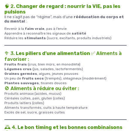
🧠 2.
Changer de regard : nourrir la VIE, pas les
pulsions
Il ne s’agit pas de “régime”, mais d’une
rééducation du corps et
du mental
:
Revenir à la
faim vraie
, pas à l’envie
Apprendre à reconnaître les signaux de
satiété
Réduire les
stimulants
(sucre, excitants, produits industriels)
🥦 3.
Les piliers d’une alimentation
✅ Aliments à
favoriser :
Fruits frais
(crus, bien mûrs, en monodiète)
Légumes crus
(jus, salades, lactofermentés)
Graines germées
, algues, jeunes pousses
Un peu de
fruits secs
(trempés), oléagineux (modérément)
Plantes sauvages
, tisanes douces
🚫 Aliments à réduire ou éviter :
Produits animaux (acides, mucus)
Céréales cuites, pain, gluten (colles)
Produits laitiers (colles)
Aliments transformés, cuits à haute température
Excès de sel, sucre, graisses cuites
🕰️ 4.
Le bon timing et les bonnes combinaisons