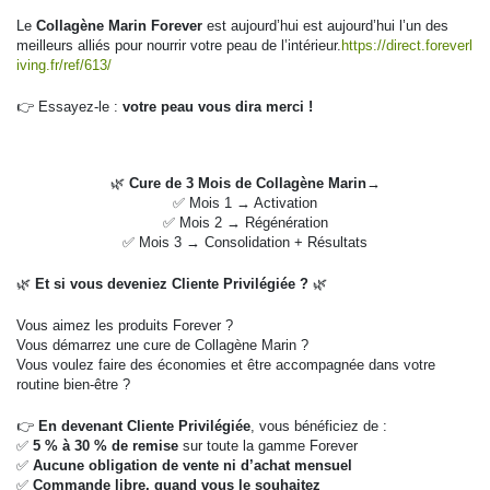
Le
Collagène Marin Forever
est aujourd’hui est aujourd’hui l’un des
meilleurs alliés pour nourrir votre peau de l’intérieur.
https://direct.foreverl
iving.fr/ref/613/
👉 Essayez-le :
votre peau vous dira merci !
🌿
Cure de 3 Mois de Collagène Marin
→
✅ Mois 1 → Activation
✅ Mois 2 → Régénération
✅ Mois 3 → Consolidation + Résultats
🌿
Et si vous deveniez Cliente Privilégiée ?
🌿
Vous aimez les produits Forever ?
Vous démarrez une cure de Collagène Marin ?
Vous voulez faire des économies et être accompagnée dans votre
routine bien-être ?
👉
En devenant Cliente Privilégiée
, vous bénéficiez de :
✅
5 % à 30 % de remise
sur toute la gamme Forever
✅
Aucune obligation de vente ni d’achat mensuel
✅
Commande libre, quand vous le souhaitez