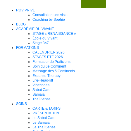
RDV PRIVÉ
Consultations en visio
Coaching by Sophie
BLOG
ACADÉMIE DU VIVANT
STAGE « RENAISSANCE »
École du Vivant
Stage 3×7
FORMATIONS
CALENDRIER 2026
STAGES ÉTÉ 2026
Formateur de Praticiens
Soin du 6e Continent
Massage des 5 Continents
Expanse Therapy
Life-Head-lift
Vibecodes
Sabaï Care
Samaïa
Thaï Sense
SOINS
CARTE & TARIFS
PRÉSENTATION
Le Sabaï Care
Le Samaïa
Le Thaï Sense