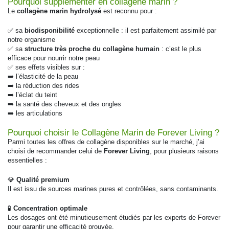
Pourquoi supplémenter en collagène marin ?
Le
collagène marin hydrolysé
est reconnu pour :
✅ sa
biodisponibilité
exceptionnelle : il est parfaitement assimilé par
notre organisme
✅ sa
structure très proche du collagène humain
: c’est le plus
efficace pour nourrir notre peau
✅ ses effets visibles sur :
➡️ l’élasticité de la peau
➡️ la réduction des rides
➡️ l’éclat du teint
➡️ la santé des cheveux et des ongles
➡️ les articulations
Pourquoi choisir le Collagène Marin de Forever Living ?
Parmi toutes les offres de collagène disponibles sur le marché, j’ai
choisi de recommander celui de
Forever Living
, pour plusieurs raisons
essentielles :
💎
Qualité premium
Il est issu de sources marines pures et contrôlées, sans contaminants.
🧪
Concentration optimale
Les dosages ont été minutieusement étudiés par les experts de Forever
pour garantir une efficacité prouvée.